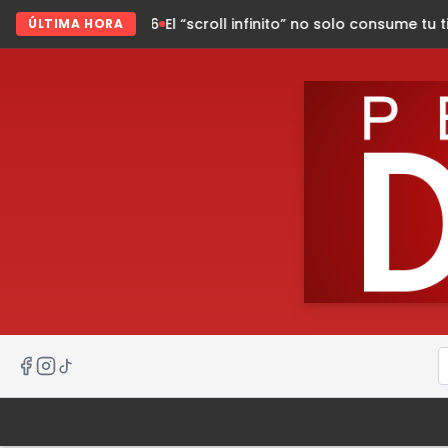
El “scroll infinito” no solo consume tu tiempo, también puede
ÚLTIMA HORA