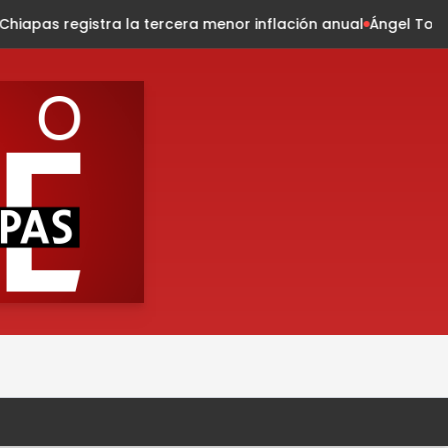
a tercera menor inflación anual
Ángel Torres celebra con c