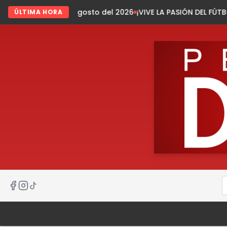
 agosto del 2026
¡VIVE LA PASIÓN DEL FÚTBOL EN TECPATÁN!
I
ÚLTIMA HORA