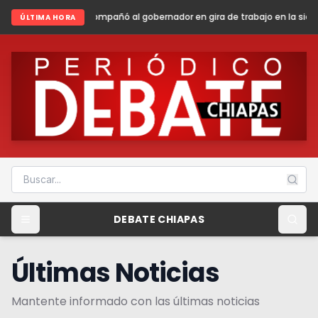
ó al gobernador en gira de trabajo en la sierra madre de Chiapas
Shei
ÚLTIMA HORA
DEBATE CHIAPAS
Últimas Noticias
Mantente informado con las últimas noticias