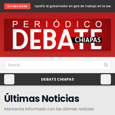
al gobernador en gira de trabajo en la sierra madre de Chiapas
Sheinb
ÚLTIMA HORA
DEBATE CHIAPAS
Últimas Noticias
Mantente informado con las últimas noticias