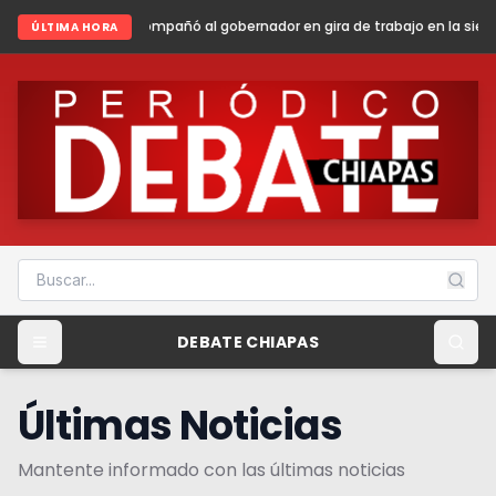
 al gobernador en gira de trabajo en la sierra madre de Chiapas
Shein
ÚLTIMA HORA
DEBATE CHIAPAS
Últimas Noticias
Mantente informado con las últimas noticias