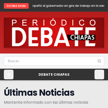
 al gobernador en gira de trabajo en la sierra madre de Chiapas
Shein
ÚLTIMA HORA
DEBATE CHIAPAS
Últimas Noticias
Mantente informado con las últimas noticias