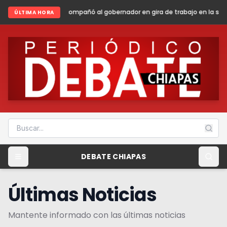
ñó al gobernador en gira de trabajo en la sierra madre de Chiapas
Sal
ÚLTIMA HORA
DEBATE CHIAPAS
Últimas Noticias
Mantente informado con las últimas noticias