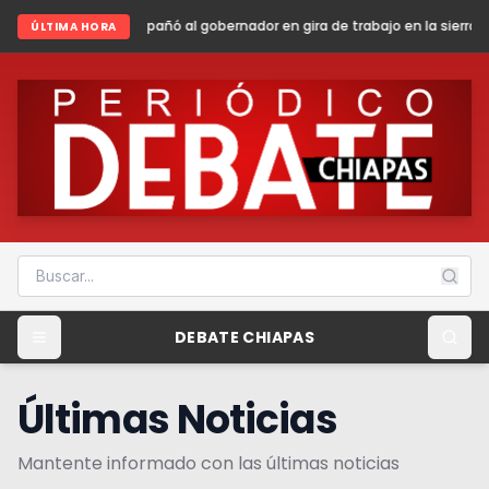
l gobernador en gira de trabajo en la sierra madre de Chiapas
Sheinb
ÚLTIMA HORA
DEBATE CHIAPAS
Últimas Noticias
Mantente informado con las últimas noticias