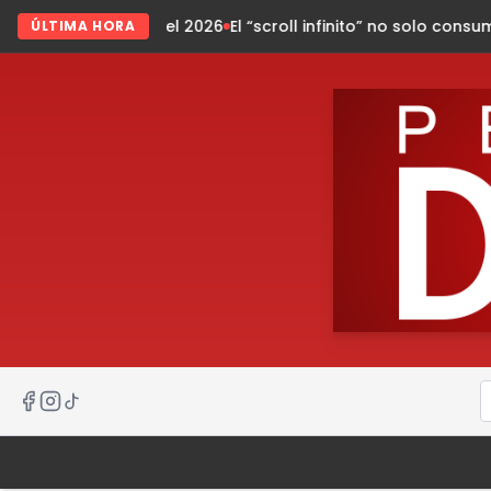
osto del 2026
El “scroll infinito” no solo consume tu tiempo
ÚLTIMA HORA