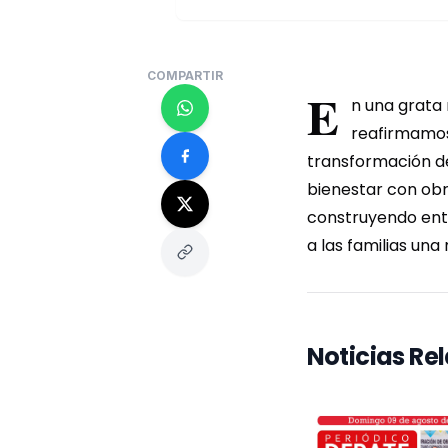
COMPARTIR
E
n una grata 
reafirmamos
transformación de
bienestar con obra
construyendo ento
a las familias una
Noticias Re