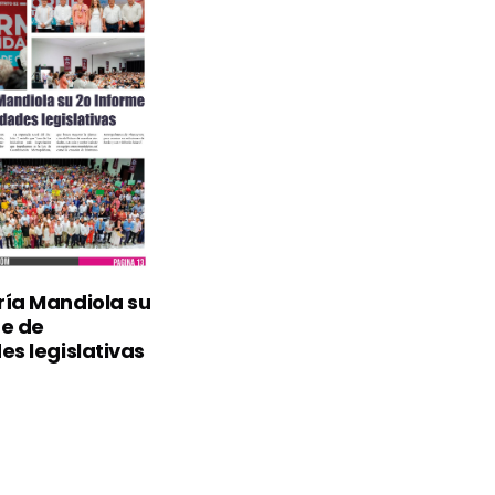
ría Mandiola su
me de
es legislativas