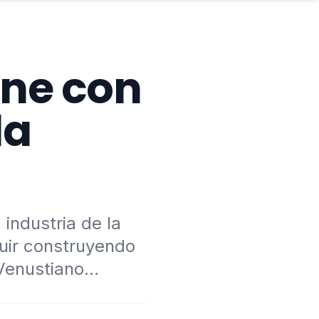
úne con
la
industria de la
uir construyendo
Venustiano...