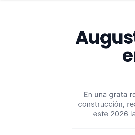
August
e
En una grata r
construcción, r
este 2026 la