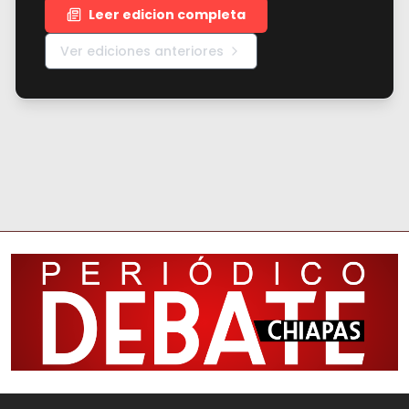
Leer edicion completa
Ver ediciones anteriores