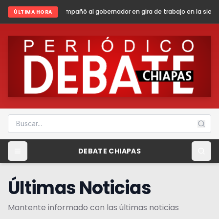
añó al gobernador en gira de trabajo en la sierra madre de Chiapas
S
ÚLTIMA HORA
DEBATE CHIAPAS
Últimas Noticias
Mantente informado con las últimas noticias