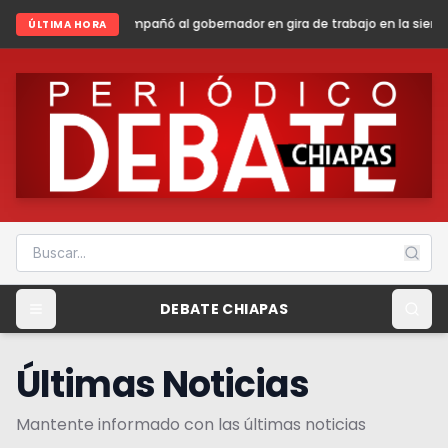
 al gobernador en gira de trabajo en la sierra madre de Chiapas
Shein
ÚLTIMA HORA
DEBATE CHIAPAS
Últimas Noticias
Mantente informado con las últimas noticias