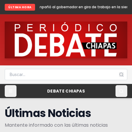
añó al gobernador en gira de trabajo en la sierra madre de Chiapas
Sh
ÚLTIMA HORA
DEBATE CHIAPAS
Últimas Noticias
Mantente informado con las últimas noticias