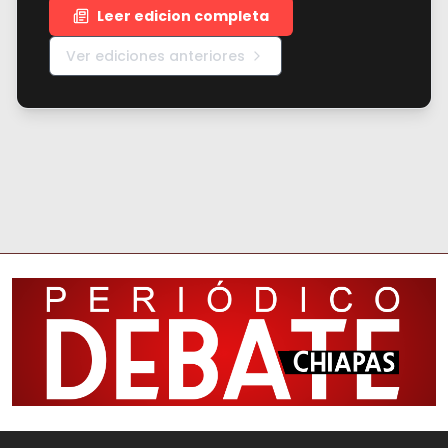
Leer edicion completa
Ver ediciones anteriores