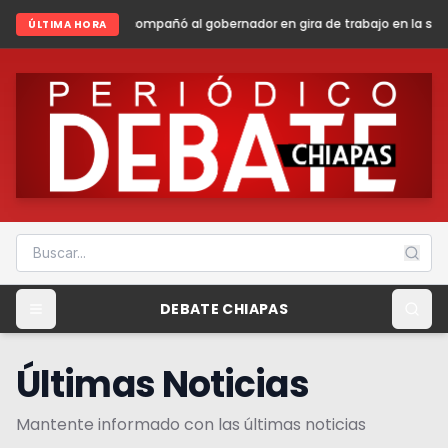
ó al gobernador en gira de trabajo en la sierra madre de Chiapas
She
ÚLTIMA HORA
DEBATE CHIAPAS
Últimas Noticias
Mantente informado con las últimas noticias