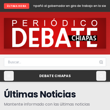
 gobernador en gira de trabajo en la sierra madre de Chiapas
Sheinba
ÚLTIMA HORA
DEBATE CHIAPAS
Últimas Noticias
Mantente informado con las últimas noticias