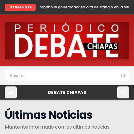
 al gobernador en gira de trabajo en la sierra madre de Chiapas
Shei
ÚLTIMA HORA
DEBATE CHIAPAS
Últimas Noticias
Mantente informado con las últimas noticias