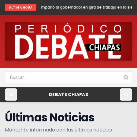
 al gobernador en gira de trabajo en la sierra madre de Chiapas
Shei
ÚLTIMA HORA
DEBATE CHIAPAS
Últimas Noticias
Mantente informado con las últimas noticias