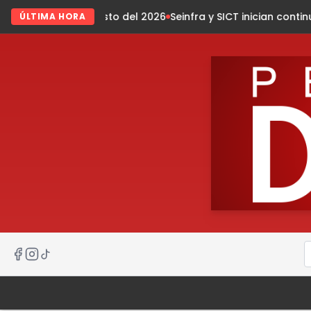
sto del 2026
Seinfra y SICT inician continuidad de Ruta de l
ÚLTIMA HORA