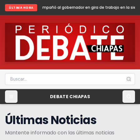
 al gobernador en gira de trabajo en la sierra madre de Chiapas
Shei
ÚLTIMA HORA
DEBATE CHIAPAS
Últimas Noticias
Mantente informado con las últimas noticias