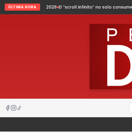
l 2026
El “scroll infinito” no solo consume tu tiempo, tambié
ÚLTIMA HORA