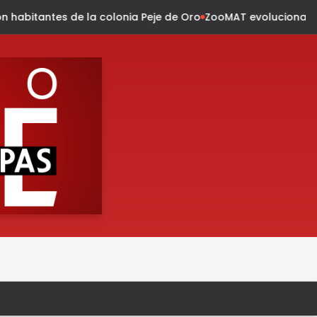
lonia Peje de Oro
ZooMAT evoluciona: conservación, innovaci