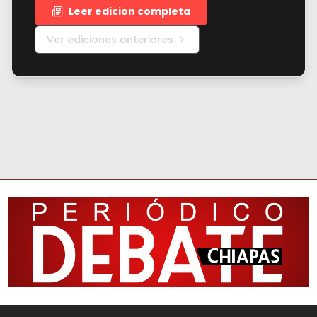
Leer edicion completa
Ver ediciones anteriores