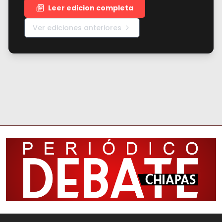
Leer edicion completa
Ver ediciones anteriores