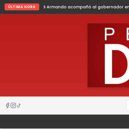
do acompañó al gobernador en gira de trabajo en la sierr
ÚLTIMA HORA