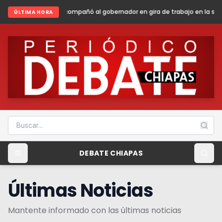
ñó al gobernador en gira de trabajo en la sierra madre de Chiapas
Sh
ÚLTIMA HORA
DEBATE CHIAPAS
Últimas Noticias
Mantente informado con las últimas noticias