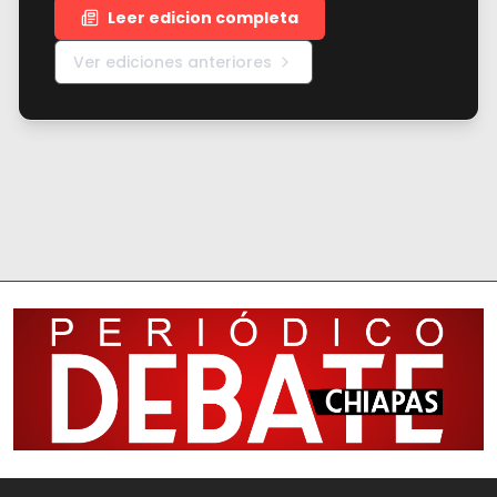
Leer edicion completa
Ver ediciones anteriores