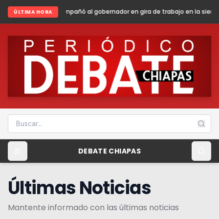
 al gobernador en gira de trabajo en la sierra madre de Chiapas
Shein
ÚLTIMA HORA
DEBATE CHIAPAS
Últimas Noticias
Mantente informado con las últimas noticias