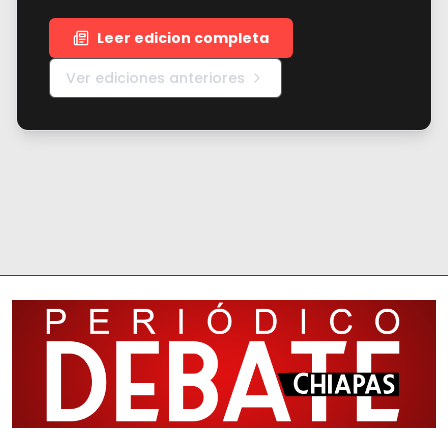
Leer edicion completa
Ver ediciones anteriores