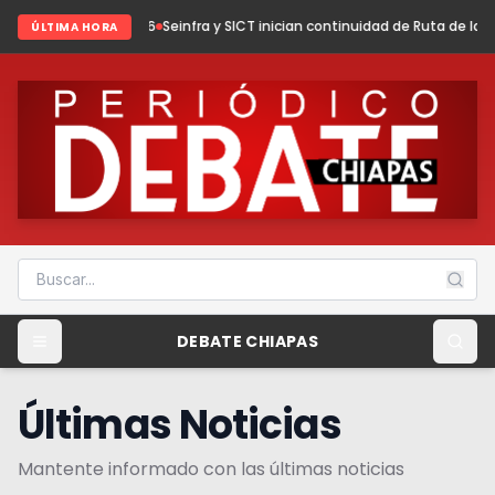
026
Seinfra y SICT inician continuidad de Ruta de las Culturas Mayas
Ixh
ÚLTIMA HORA
DEBATE CHIAPAS
Últimas Noticias
Mantente informado con las últimas noticias