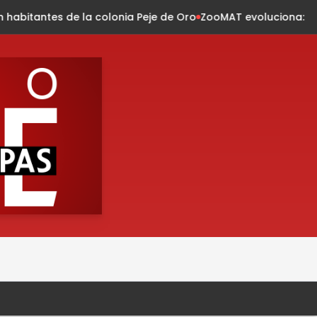
lonia Peje de Oro
ZooMAT evoluciona: conservación, innovaci