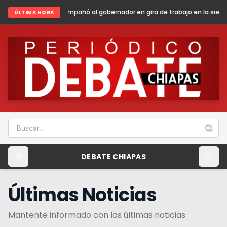
 al gobernador en gira de trabajo en la sierra madre de Chiapas
Shein
ÚLTIMA HORA
DEBATE CHIAPAS
Últimas Noticias
Mantente informado con las últimas noticias