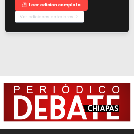
Leer edicion completa
Ver ediciones anteriores