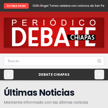
del 2026
Ángel Torres celebra con colonos de San Pedro San Cayetano
C
ÚLTIMA HORA
DEBATE CHIAPAS
Últimas Noticias
Mantente informado con las últimas noticias