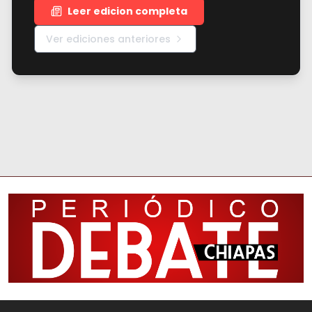
Leer edicion completa
Ver ediciones anteriores