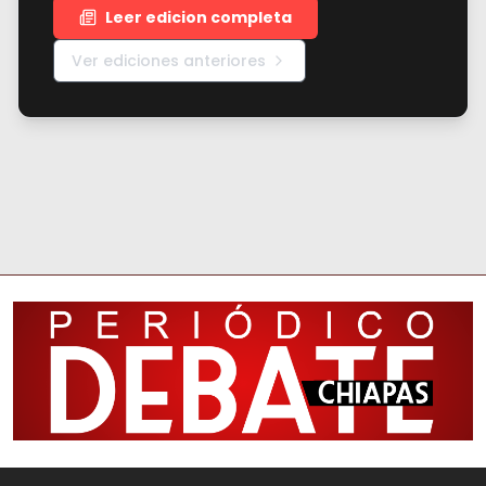
Leer edicion completa
Ver ediciones anteriores