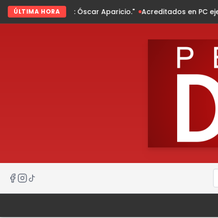
scar Aparicio."
Acreditados en PC ejercen en todo el estado
ÚLTIMA HORA