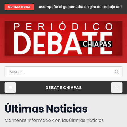
añó al gobernador en gira de trabajo en la sierra madre de Chiapas
S
ÚLTIMA HORA
DEBATE CHIAPAS
Últimas Noticias
Mantente informado con las últimas noticias