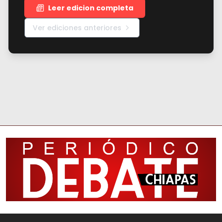
Leer edicion completa
Ver ediciones anteriores