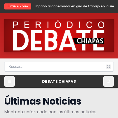
 al gobernador en gira de trabajo en la sierra madre de Chiapas
Shein
ÚLTIMA HORA
DEBATE CHIAPAS
Últimas Noticias
Mantente informado con las últimas noticias