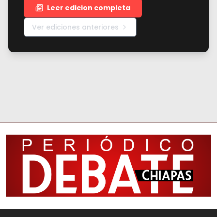
Leer edicion completa
Ver ediciones anteriores