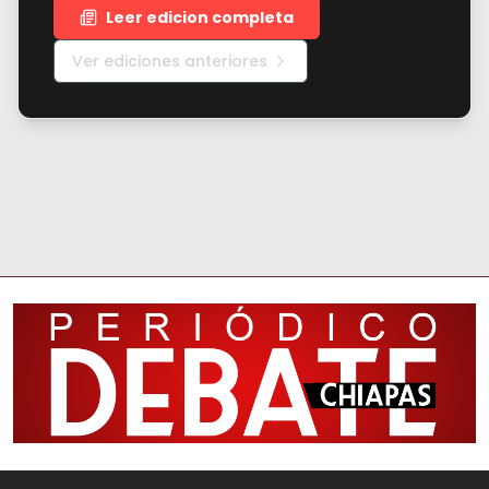
Leer edicion completa
Ver ediciones anteriores