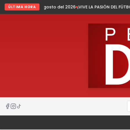
 agosto del 2026
¡VIVE LA PASIÓN DEL FÚTBOL EN TECPATÁN!
I
ÚLTIMA HORA