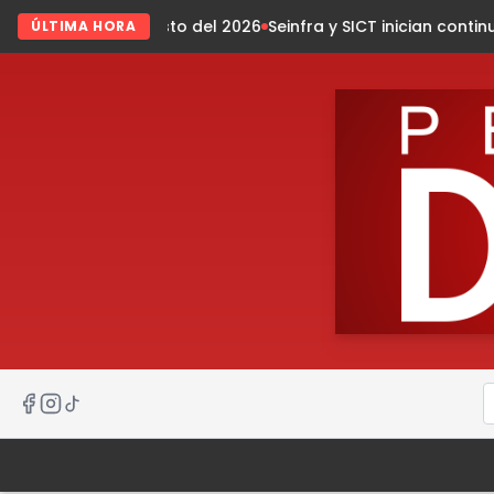
sto del 2026
Seinfra y SICT inician continuidad de Ruta de l
ÚLTIMA HORA