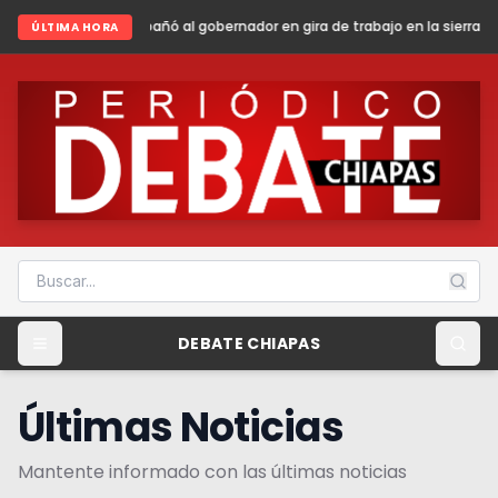
 al gobernador en gira de trabajo en la sierra madre de Chiapas
Shein
ÚLTIMA HORA
DEBATE CHIAPAS
Últimas Noticias
Mantente informado con las últimas noticias