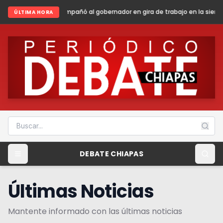
 al gobernador en gira de trabajo en la sierra madre de Chiapas
Shein
ÚLTIMA HORA
DEBATE CHIAPAS
Últimas Noticias
Mantente informado con las últimas noticias