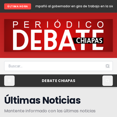
 al gobernador en gira de trabajo en la sierra madre de Chiapas
Shei
ÚLTIMA HORA
DEBATE CHIAPAS
Últimas Noticias
Mantente informado con las últimas noticias