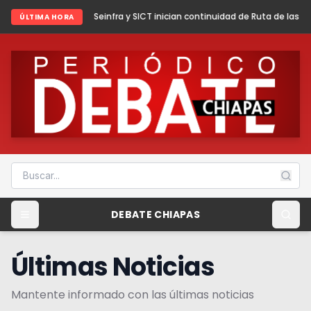
26
Seinfra y SICT inician continuidad de Ruta de las Culturas Mayas
Chiap
ÚLTIMA HORA
DEBATE CHIAPAS
Últimas Noticias
Mantente informado con las últimas noticias