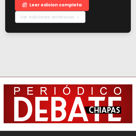
Leer edicion completa
Ver ediciones anteriores