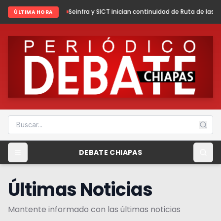
26
Seinfra y SICT inician continuidad de Ruta de las Culturas Mayas
Chia
ÚLTIMA HORA
DEBATE CHIAPAS
Últimas Noticias
Mantente informado con las últimas noticias