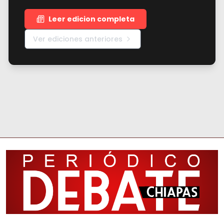
Leer edicion completa
Ver ediciones anteriores