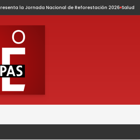
l de Reforestación 2026
Salud Huixtla hizo actividad lúdic