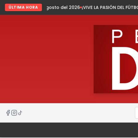
 agosto del 2026
¡VIVE LA PASIÓN DEL FÚTBOL EN TECPATÁN!
I
ÚLTIMA HORA