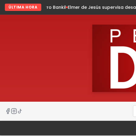
 Bankil
Elmer de Jesús supervisa desazolve
Gran Jornada Na
ÚLTIMA HORA