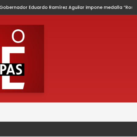
mírez Aguilar impone medalla “Rosario Castellanos” a Malú